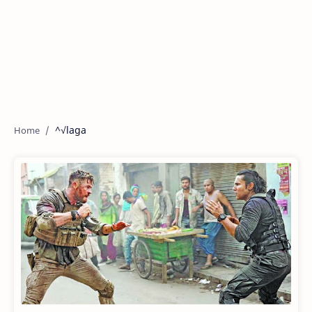
^√laga