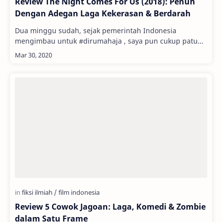
Review The Night Comes For Us (2018): Penuh
Dengan Adegan Laga Kekerasan & Berdarah
Dua minggu sudah, sejak pemerintah Indonesia
mengimbau untuk #dirumahaja , saya pun cukup patuh
mengikutinya. Bersyukur masih banyak pekerjaan
(mengh…
Review 5 Cowok Jagoan: Laga, Komedi & Zombie
dalam Satu Frame