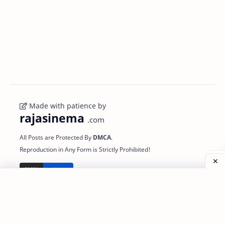
Made with patience by
rajasinema
.com
All Posts are Protected By
DMCA
.
Reproduction in Any Form is Strictly Prohibited!
Important to
Support
Powered
Know
Partnership
Link 1
Disclaimer