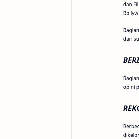
dan Fi
Bollyw
Bagian
dari su
BER
Bagian
opini 
REK
Berbed
dikelo