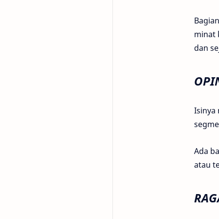
Bagian
minat 
dan se
OPI
Isinya
segmen
Ada ba
atau t
RAG