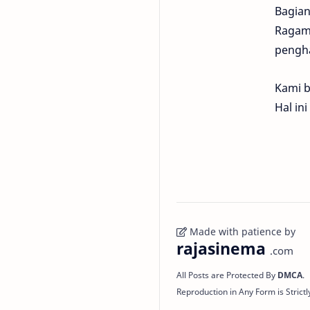
Bagian
Ragam,
pengha
Kami b
Hal in
Made with patience by
rajasinema
.com
All Posts are Protected By
DMCA
.
Reproduction in Any Form is Strictl