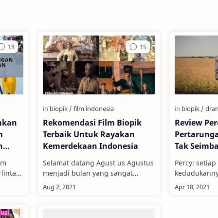
hkan
Rekomendasi Film Biopik
Review Perc
m
Terbaik Untuk Rayakan
Pertarung
n
Kemerdekaan Indonesia
Tak Seimb
 yang
lm
Selamat datang Agust us Agustus
Percy: setia
rlintas
menjadi bulan yang sangat
kedudukanny
penting bagi negeri kita, karena
Begitulah kir
nya,
di bulan inilah Indonesia menjadi
atas kertas 
negara yang…
semestinya. 
kenyataann…