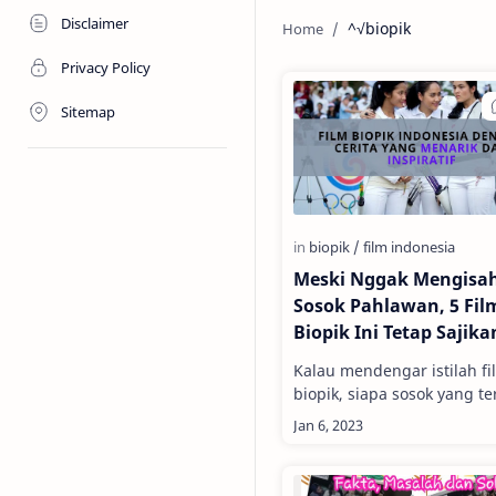
Disclaimer
^√biopik
Privacy Policy
Sitemap
Meski Nggak Mengisa
Sosok Pahlawan, 5 Fil
Biopik Ini Tetap Sajika
Semangat Perjuangan
Kalau mendengar istilah fi
Inspiratif
biopik, siapa sosok yang te
pertama kali di benak kamu? Apa
Freddie Mercury dan band
Queen? Kebanya…