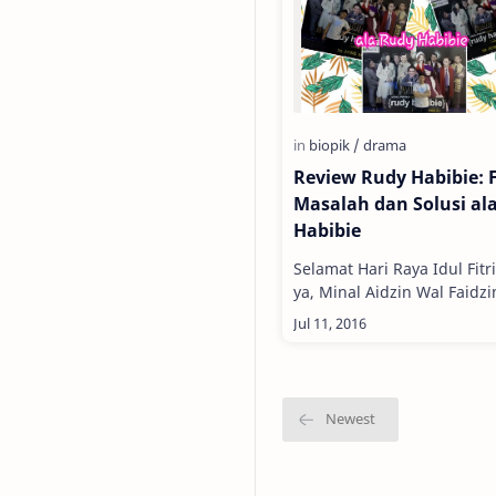
Review Rudy Habibie: 
Masalah dan Solusi al
Habibie
Selamat Hari Raya Idul Fitr
ya, Minal Aidzin Wal Faid
Setiap moment lebaran ya
dirayakan oleh seluruh um
Muslim di dunia selalu m…