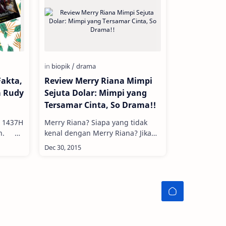
Fakta,
Review Merry Riana Mimpi
a Rudy
Sejuta Dolar: Mimpi yang
Tersamar Cinta, So Drama!!
i 1437H
Merry Riana? Siapa yang tidak
zin.
kenal dengan Merry Riana? Jika
ng
pertanyaan tersebut ditujukan
at
pada saya maka saya akan
mengacungkan tangan. Dan
setelah …