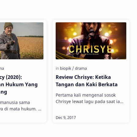
y (2020):
Review Chrisye: Ketika
an Hukum Yang
Tangan dan Kaki Berkata
ang
Pertama kali mengenal sosok
Chrisye lewat lagu pada saat ia
p manusia sama
mengeluarkan album SENYAWA
a di mata hukum.
(2004) , sebuah album yang berisi
anya yang tertulis di
lagu duet bersama musisi mu…
dan peraturan
Tapi pada