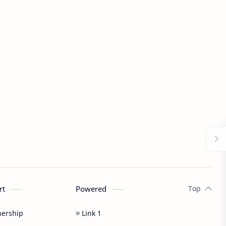
rt
Powered
nership
Link 1