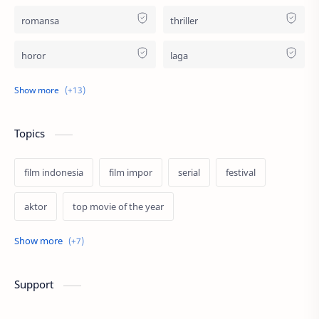
romansa
thriller
horor
laga
religi
remaja
keluarga
kriminal
Topics
fiksi ilmiah
biopik
film indonesia
film impor
serial
festival
misteri
sejarah
aktor
top movie of the year
fantasi
musikal
bollywood
streaming
lgbt
musik
profil
petualangan
superhero
program
spin off
Support
animasi