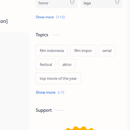
horor
laga
religi
remaja
ion]
keluarga
kriminal
Topics
fiksi ilmiah
biopik
film indonesia
film impor
serial
misteri
sejarah
festival
aktor
fantasi
musikal
top movie of the year
petualangan
superhero
bollywood
streaming
lgbt
animasi
musik
profil
program
Support
spin off