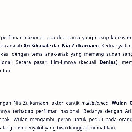
rfilman nasional, ada dua nama yang cukup konsisten
eka adalah
Ari Sihasale
dan
Nia Zulkarnaen
. Keduanya ko
ukasi dengan tema anak-anak yang memang sudah sang
ional. Secara pasar, film-fimnya (kecuali
Denias
), me
nton.
ngan Nia Zulkarnaen
, aktor cantik
multitalented
,
Wulan G
nya terhadap perfilman nasional. Bedanya dengan Ar
nak, Wulan mengambil peran untuk peduli pada orang
lang oleh penyakit yang bisa dianggap mematikan.