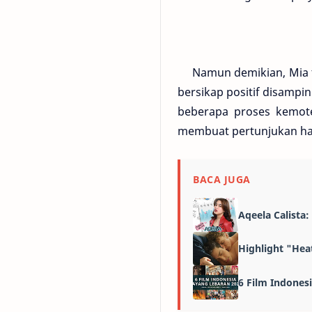
Namun demikian, Mia te
bersikap positif disamp
beberapa proses kemote
membuat pertunjukan hab
BACA JUGA
Aqeela Calista
Highlight "Heat
6 Film Indones