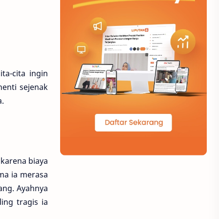
a-cita ingin
enti sejenak
.
 karena biaya
ma ia merasa
ang. Ayahnya
ng tragis ia