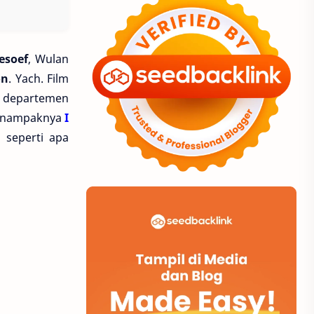
esoef
, Wulan
on
. Yach. Film
 departemen
..nampaknya
I
u seperti apa