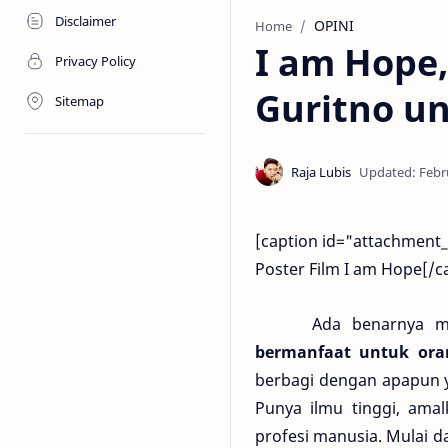
Disclaimer
OPINI
Home
I am Hope
Privacy Policy
Guritno un
Sitemap
[caption id="attachment_
Poster Film I am Hope[/c
Ada benarnya mem
bermanfaat untuk ora
berbagi dengan apapun y
Punya ilmu tinggi, amal
profesi manusia. Mulai da