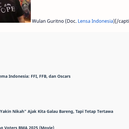
Wulan Guritno (Doc.
Lensa Indonesia
)[/capt
ema Indonesia: FFI, FFB, dan Oscars
"Yakin Nikah" Ajak Kita Galau Bareng, Tapi Tetap Tertawa
g Voters BMA 2025 (Movie)