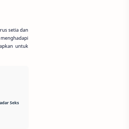
us setia dan
uk menghadapi
iapkan untuk
kadar Seks