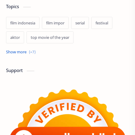
keluarga
kriminal
Topics
fiksi ilmiah
biopik
film indonesia
film impor
serial
festival
misteri
sejarah
aktor
top movie of the year
fantasi
musikal
bollywood
streaming
lgbt
musik
profil
petualangan
superhero
program
spin off
Support
animasi