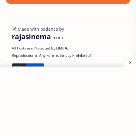
Made with patience by
rajasinema
.com
All Posts are Protected By
DMCA
.
Reproduction in Any Form is Strictly Prohibited!
Important to
Support
Powered
Know
Partnership
Link 1
Disclaimer
Contact
Link 2
Privacy Policy
Request Content
Link 3
Sitemap
©
2026
‧
Raja Sinema
. All rights reserved.